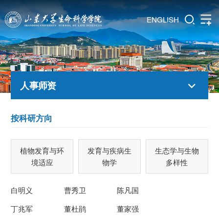
ENGLISH
人事师资
按科研方向
植物发育与环
发育与疾病生
生态学与生物
境适应
物学
多样性
白明义
曹秀卫
陈凡国
丁兆军
董杜鹃
董家强