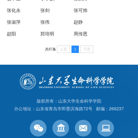
张化永
张剑
张可炜
张淑萍
张伟
赵静
赵阳
郑培明
周传恩
共87条
上页
1
下页
版权所有：山东大学生命科学学院
办公地址：山东省青岛市即墨滨海路72号 邮编：266237