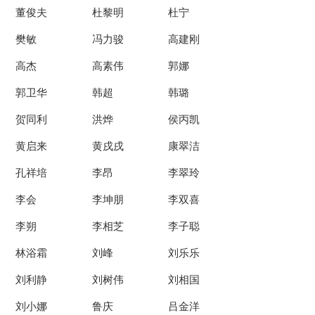
董俊夫
杜黎明
杜宁
樊敏
冯力骏
高建刚
高杰
高素伟
郭娜
郭卫华
韩超
韩璐
贺同利
洪烨
侯丙凯
黄启来
黄戌戌
康翠洁
孔祥培
李昂
李翠玲
李会
李坤朋
李双喜
李朔
李相芝
李子聪
林浴霜
刘峰
刘乐乐
刘利静
刘树伟
刘相国
刘小娜
鲁庆
吕金洋