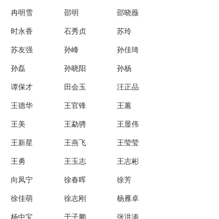
冉明雪
邵明
邵晓薇
时永香
石秀贞
苏玲
苏友强
孙峰
孙佳琦
孙磊
孙晓阳
孙杨
谭保才
田会玉
汪正品
王德华
王官锋
王蕙
王美
王勐骋
王显伟
王新星
王燕飞
王莹莹
王勇
王玉志
王志彬
向凤宁
徐春晖
徐芳
徐佳萌
徐志刚
杨雁卓
杨中宝
于子鹏
张洪涛