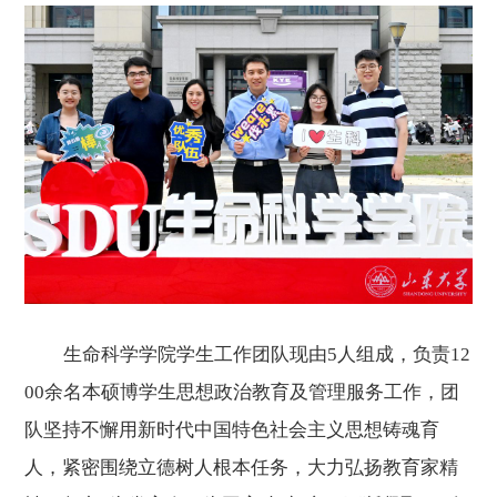
生命科学学院学生工作团队现由
5
人组成，负责
12
00
余名本硕博学生思想政治教育及管理服务工作，团
队坚持不懈用新时代中国特色社会主义思想铸魂育
人，紧密围绕立德树人根本任务，大力弘扬教育家精