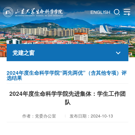
ENGLISH
党建之窗
2024年度生命科学学院“两先两优”（含其他专项）评
选结果
2024年度生命科学学院先进集体：学生工作团
队
作者：党委办公室
发布日期：2024-10-13