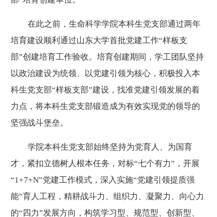
在此之前，生命科学学院本科生党支部通过两年
培育建设顺利通过山东大学首批党建工作
“
样板支
部
”
创建培育工作验收。培育创建期间，学工团队坚持
以政治建设为统领、以党建引领为核心，积极投入本
科生党支部
“
样板支部
”
建设，找准党建引领发展的着
力点，将本科生党支部锻造成为有效实现党的领导的
坚强战斗堡垒。
学院本科生党支部始终坚持为党育人、为国育
才，紧扣立德树人根本任务，对标
“
七个有力
”
，开展
“1+7+N”
党建工作模式，深入实施
“
党建引领提质强
能
”
育人工程，精耕战斗力、组织力、凝聚力、向心力
的
“
四力
”
发展方向，构筑学习型、规范型、创新型、