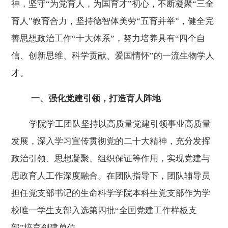
神，坚守
“
为党育人，为国育才
”
初心，不断凝聚
“
三全
育人
”
教育合力，坚持德智体美劳
“
五育并举
”
，健全完
善思想政治工作
“
十大体系
”
，努力培养具有
“
四个自
信、创新思维、科学贡献、爱国情怀
”
的一流生物学人
才。
一、强化党建引领，打造育人阵地
学院学工团队坚持以高质量党建引领事业高质量
发展，深入学习宣传贯彻党的二十大精神，充分发挥
政治引领、思想凝聚、组织保证等作用，实现党建与
思政育人工作深度融合。在团队指导下，团队辅导员
担任党支部书记的生命科学学院本科生党支部作为学
校唯一学生支部入选第四批
“
全国党建工作样板支
部
”
培育创建单位。