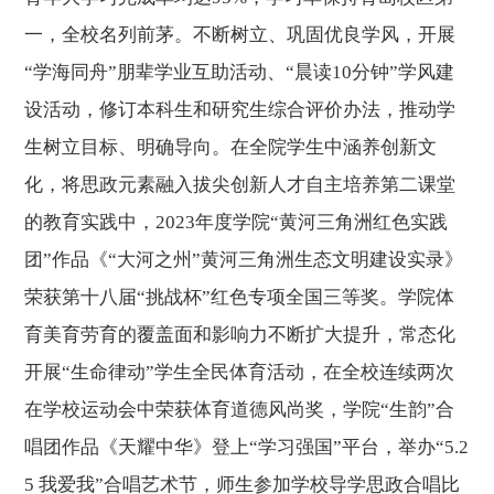
一，全校名列前茅。不断树立、巩固优良学风，开展
“
学海同舟
”
朋辈学业互助活动、
“
晨读
10
分钟
”
学风建
设活动，修订本科生和研究生综合评价办法，推动学
生树立目标、明确导向。在全院学生中涵养创新文
化，将思政元素融入拔尖创新人才自主培养第二课堂
的教育实践中，
2023
年度学院
“
黄河三角洲红色实践
团
”
作品《
“
大河之州
”
黄河三角洲生态文明建设实录》
荣获第十八届
“
挑战杯
”
红色专项全国三等奖。学院体
育美育劳育的覆盖面和影响力不断扩大提升，常态化
开展
“
生命律动
”
学生全民体育活动，在全校连续两次
在学校运动会中荣获体育道德风尚奖，学院
“
生韵
”
合
唱团作品《天耀中华》登上
“
学习强国
”
平台，举办
“5.2
5
我爱我
”
合唱艺术节，师生参加学校导学思政合唱比