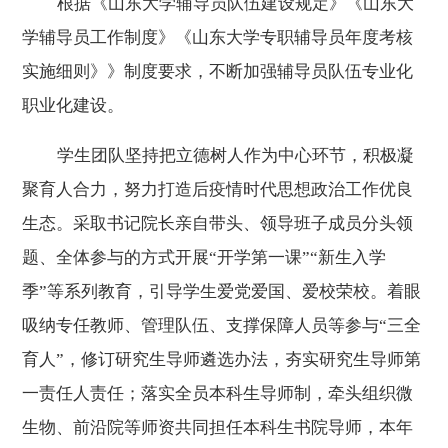
根据《山东大学辅导员队伍建设规定》《山东大
学辅导员工作制度》《山东大学专职辅导员年度考核
实施细则》》制度要求，不断加强辅导员队伍专业化
职业化建设。
学生团队坚持把立德树人作为中心环节，积极凝
聚育人合力，努力打造后疫情时代思想政治工作优良
生态。采取书记院长亲自带头、领导班子成员分头领
题、全体参与的方式开展
“
开学第一课
”“
新生入学
季
”
等系列教育，引导学生爱党爱国、爱校荣校。着眼
吸纳专任教师、管理队伍、支撑保障人员等参与
“
三全
育人
”
，修订研究生导师遴选办法，夯实研究生导师第
一责任人责任；落实全员本科生导师制，牵头组织微
生物、前沿院等师资共同担任本科生书院导师，本年