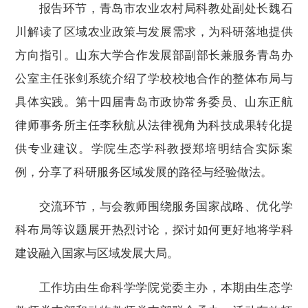
报告环节，
青岛市农业农村局科教处副处长魏石
川解读了区域农业政策与发展需求，为科研落地提供
方向指引
。
山东大学合作发展部副部长
兼
服务青岛办
公室主任张剑系统介绍了学校校地合作的整体布局与
具体实践
。第十四届青岛市政协常务委员、
山东正航
律师事务所主任李秋航从法律视角为科技成果转化提
供专业建议
。
学院
生态学科
教授郑培明结合
实际案
例
，分享了科研服务区域发展的路径与经验
做法
。
交流环节，与会教师围绕服务国家战略、优化学
科布局等议题展开热烈讨论，
探讨如何更好地
将学科
建设融入国家与区域发展大局。
工作坊由
生命科学
学院党委主办，
本期由
生态学