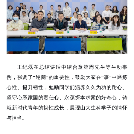
王纪磊
在
总结讲话
中
结合童第周先生等生动事
例，强调了
“逆商”的重要性，鼓励大家在“事”
中磨炼
心性、提升韧性
，
勉励同学们涵养久久为功的耐心、
坚守心系家国的责任心、永葆探本求索的好奇心，铸
就新时代青年的韧性成长
，
展现山大生科学子的情怀
与担当。