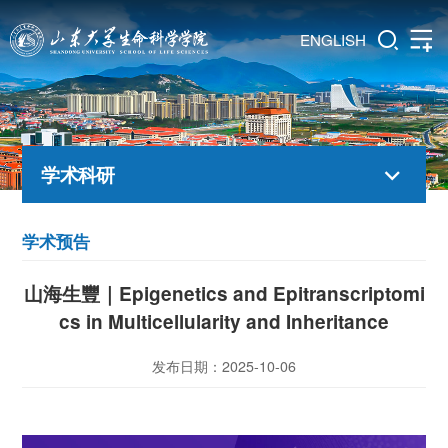
ENGLISH
学术科研
学术预告
山海生豐｜Epigenetics and Epitranscriptomi
cs in Multicellularity and Inheritance
发布日期：2025-10-06