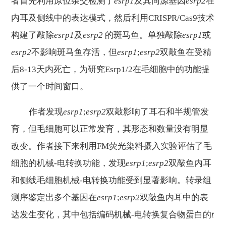
者首先利用原位杂交检测了
esrp
1
及其同源基因
esrp
2
在
内耳及侧线中的表达模式，然后利用
CRISPR
/Cas9
技术
构建了敲除
esrp
1
及
esrp
2
的斑马鱼。单独敲除
esrp
1
或
esrp
2
不影响斑马鱼存活，但
esrp
1
;
esrp
2
双敲鱼在受精
后
8-
13
天内死亡，为研究
Esrp
1/2
在毛细胞中的功能提
供了一个时间窗口。
作者发现
esrp
1
;
esrp
2
双敲影响了耳石和半规管发
育，但毛细胞可以正常发育，其形态和数量没有明显
改变。作者接下来利用
FM荧光染料摄入实验评估了毛
细胞的机械-电转换功能，发现
esrp
1
;
esrp
2
双敲鱼内耳
和侧线毛细胞机械
-电转换功能受到显著影响。转录组
测序鉴定出多个基因在
esrp
1
;
esrp
2
双敲鱼内耳中的表
达发生变化，其中包括编码机械
-电转换复合物蛋白的
t