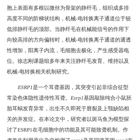
胞上表面有
多根
以
微丝
为骨架的静纤毛
，
组织成多排
高度不同的阶梯状结构，机械
-电转换
离子通道位于较
低排静纤毛的顶部。当静纤毛在机械能信号的作用下
向较高排的方向偏转时，
机械
-电转换
离子
通道
的通透
性增加
，阳离子内流，毛细胞去极化，产生感受器电
位
。徐志刚课题组多年来关注静纤毛发育、维持以及
机械
-电转换相关机制研究。
ESRP
1
是一个耳聋基因，其突变引起非综合征型
常染色体隐性遗传性耳聋。
Esrp
1
基因敲除纯合小鼠胚
胎耳蜗发育异常，出生不久即死于唇裂及上颚缺陷相
关的并发症。在本论文中，研究者以斑马鱼为模型探
讨了
ESRP
1
在毛细胞中的功能及其可能致聋机制。作