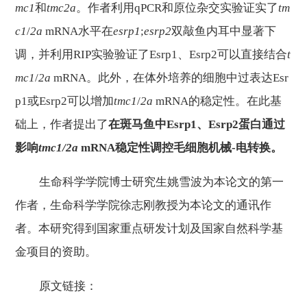
mc
1
和
tmc
2
a
。作者利用
qPCR和原位杂交实验证实了
tm
c
1
/
2
a
mRNA
水平在
esrp
1
;
esrp
2
双敲鱼内耳中显著下
调，并利用
RIP实验验证了Esrp
1
、
Esrp
2
可以直接结合
t
mc
1
/
2
a
mRNA
。此外，在体外培养的细胞中过表达
Esr
p
1
或
Esrp
2
可以增加
tmc
1
/
2
a
mRNA
的稳定性。在此基
础上，作者提出了
在斑马鱼中
Esrp1、Esrp2
蛋白通过
影响
tmc
1/2a
mRNA稳定性
调控毛细胞机械
-电转换
。
生命科学学院博士研究生姚雪波为本论文的第一
作者，生命科学学院徐志刚教授为本论文的通讯作
者。本研究得到国家重点研发计划及国家自然科学基
金项目的资助。
原文链接：