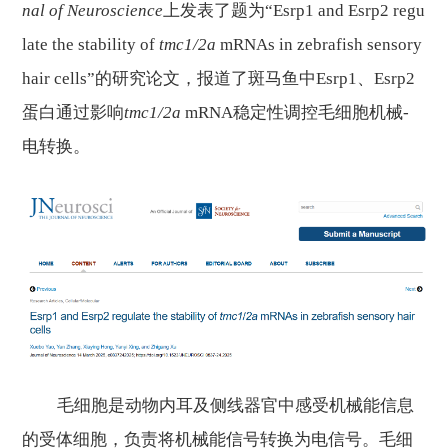
nal
of Neuroscience
上
发表了题为“
Esrp1 and Esrp2 regu
late the stability of
tmc1/2a
mRNAs in zebrafish sensory
hair cells
”的研究论文，报道了斑马鱼中
Esrp1、Esrp2
蛋白通过影响
tmc
1/2a
mRNA稳定性
调控毛细胞机械-
电转换
。
毛细胞
是动物内耳
及侧线器官
中感
受机械能
信息
的
受体
细胞，负责将机械能信号转换为电信号。毛细