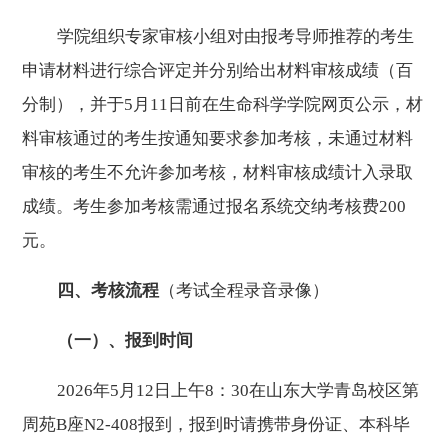
学院组织专家审核小组对由报考导师推荐的考生
申请材料进行综合评定并分别给出材料审核成绩（百
分制），并
于
5
月
11
日前
在生命科学学院网页公示，材
料审核通过的考生按通知要求参加考核，未通过材料
审核的考生不允许参加考核，材料审核成绩计入录取
成绩。考生参加考核需通过报名系统交纳考核费
200
元。
四、考核流程
（考试全程录音录像）
（一）、报到时间
202
6
年
5
月
12
日上午
8
：
30
在山东大学青岛校区第
周苑
B
座
N2-408
报到，
报到时请
携带
身份证
、
本科毕