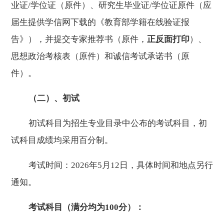
业证
/
学位证
（
原件）、
研究生毕业证
/
学位证
原件
（应
届生提供
学信网下载的《教育部学籍在线验证报
告》
）
，并提交专家推荐书（原件
，
正反面打印
）
、
思想政治考核表（原件）
和诚信考试承诺书（原
件）
。
（二）、初试
初试科目为招生专业目录中公布的考试科目，初
试科目成绩均采用百分制。
考试时间：
202
6
年
5
月
12
日
，具体时间和地点另行
通知。
考试科目（满分均为
100
分）：