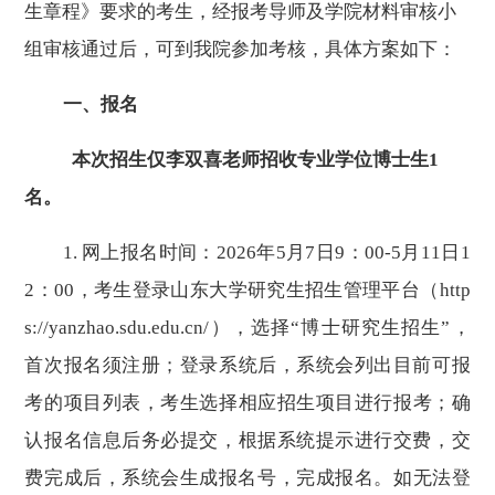
生章程》
要求
的考生，经
报考导师及学院
材料审核小
组审核通过后，可到我院参加考核，具体方案如下：
一、
报名
本次招生仅李双喜老师招收专业学位博士生
1
名。
1
.
网上
报名时间：
202
6
年
5
月
7
日
9
：
00-
5
月
11
日
1
2
：
00
，
考生
登录山东大学研究生招生管理平台（
http
s://yanzhao.sdu.edu.cn/
），选择“博士研究生招生”，
首次报名须注册；登录系统后，系统会列出目前可报
考的项目列表
，
考生选择相应招生项目进行报考；
确
认报名信息后务必提交，
根据系统提示进行交费，交
费完成后，系统会生成报名号，完成报名。
如无法登