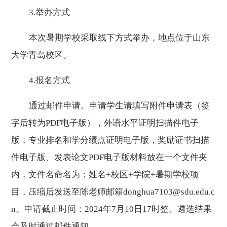
3.
举办方式
本次暑期学校采取线下方式举办，地点位于山东
大学青岛校区。
4.
报名方式
通过邮件申请。申请学生请填写附件申请表
（签
字后转为
P
DF
电子版）
，
外语水平证明扫描件电子
版，专业排名和学分绩点证明电子版，奖励证书扫描
件电子版、发表论文
P
DF
电子版材料放在一个文件夹
内，文件名命名为：姓名
+校区+学院+暑期学校项
目，压缩后
发送至陈老师
邮箱
donghua7103@sdu.edu.c
n。申请截止时间：2024年
7
月
10日17时整。遴选结果
会及时
通过
邮件通知。