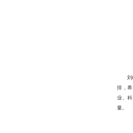
刘
排，希
业、科
量。