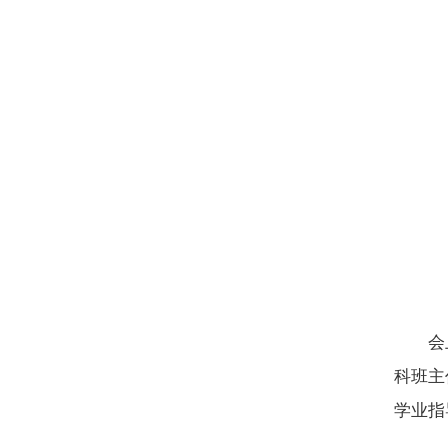
会
科班主
学业指