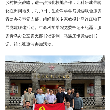
乡村振兴
战略，进一步
深化校地合作
，让科研成果转
化在田间地头，
7月3日，生命科学学院党委
联合
服务
青岛办公室党支部
，组织相关专家教授
赴马连庄镇开
展
党建联建
活动。生命科学学院党委书记王纪磊
，
服
务青岛办公室党支部书记张剑
，
马连庄镇党委副书
记、镇长张惠波参加活动。