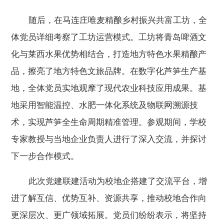
随后
，在
马连庄唯麦精酿乡村振兴共富工坊，
全
体
党员详细考察
了
工坊运营模式。工坊将青岛啤酒文
化与莱西水果优势相结合，打造地方特色水果精酿产
品，擦亮
了
地方特色文旅品牌。在数字化芦笋生产基
地，
全体
党员实地观摩
了
现代农业科技应用成果。基
地采用智能温控、水肥一体化系统及物联网溯源技
术，实现芦笋全生命周期精准管理。
参观期间，学校
专家教授与当地企业负责人进行了深入交流，并探讨
下一步合作模式。
此次党建
联建活动为
校地
企搭建了交流平台，增
进了解互信、
优势互补、资源共享，推动校地合作向
更深层次、更广领域拓展。党员们纷纷表示，将
坚持