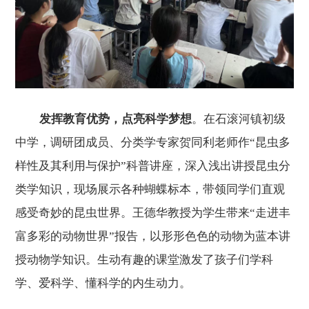
发挥教育优势，点亮科学梦想
。
在石滚河镇
初级
中学，
调研团成员
、
分类学
专家贺同利
老师作
“昆虫多
样性及其利用与保护”科普讲座
，深入浅出讲授昆虫分
类学知识，现场展示各种蝴蝶标本，带领同学们直观
感受奇妙的昆虫世界。王德
华
教授为学生带来
“
走进丰
富多彩的动物世界
”
报告，
以形形色色的动物为蓝本讲
授动物学知识。生动有趣的课堂激发了孩子们学科
学、爱科学、懂科学的内生动力
。