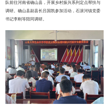
队前往河南省确山县，开展
乡村振兴系列定点
帮扶
与
调研。
确山县
副县长吕国凯参加活动，
石滚河镇
党委
书记李刚
等
陪同调研
。