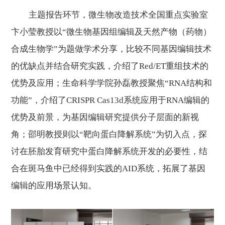
主题报告环节，
微生物改造技术全国重点实验室
卞小莹教授
以
“微生物基因组编辑及天然产物（药物）
合成生物学”
为题做学术分享
，
比较不同基因编辑技术
的优缺点并
结合研究实践，
介绍了Red/ET重组技术的
优势及应用；
生命科学学院孙磊教授聚焦“RNA结构和
功能”，
介绍了CRISPR Cas13d系统应用于RNA编辑的
优势及前景
，为基因编辑研究提供分子层面
的
新视
角；邵明教授则以“
靶向蛋白降解系统
”为切入点，探
讨在胚胎发育研究中
蛋白降解系统开发的必要性
，
结
合在斑马鱼中已经得到实践的AID系统
，拓展
了
基因
编辑
的
应用场景认知。