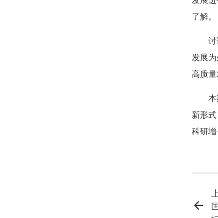
发展进
了解。
讨
发展为
高质量
本
新形式
科研增