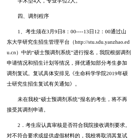
学术型
4
人，专业学位
2
人。
四、调剂程序
1
、考生须在
3
月
9
日
8
：
00----13
日
12
：
00
通过山
东大学研究生招生管理平台（
http://stu.sdu.yanzhao.ed
u.cn
）中的“硕士预调剂系统”进行报名，我院根据调剂
申请情况和招生计划等情况，择优通知部分考生参加
调剂复试。复试具体安排见《生命科学学院
2019
年硕
士研究生招生复试有关通知》。
未在我校“硕士预调剂系统”报名的考生，将不再
接受其调剂申请。
2
．考生应认真审核是否符合我院接收调剂要求。
对不符合要求或提供虚假材料的，我校将取消其复试