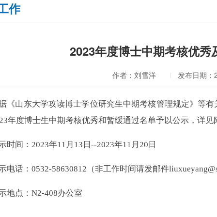
工作
2023年度博士中期考核优
作者：刘雪洋
发布日期：202
据
《山东大学攻读博士学位研究生中期考核管理规定》
等有
023年度
博士生中期考核优秀和暂缓通过
名单予以公示，详见
示时间：
2023年1
1
月
1
3
日
--2023年
11
月
2
0
日
示电话
：
0532-5863081
2
（非工作时间请发邮件
liuxueyang
@s
示地点：
N2-4
08
办公室