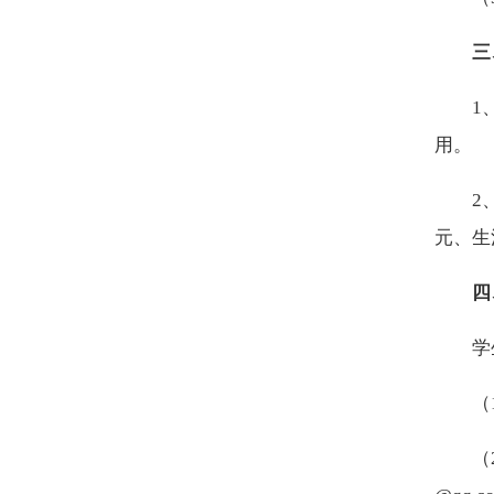
三
1
用。
2
元、生
四
学
（
（