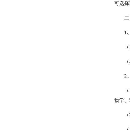
可选择
二
1
（
（
2
（
物学、
（
（