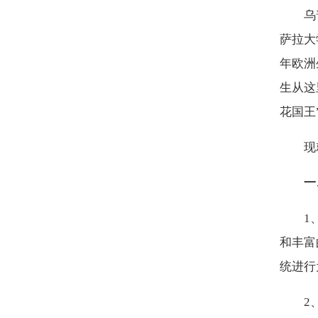
乌
萨拉大
年欧洲
生从这
花国王”
现
一
1
和丰富
统进行
2