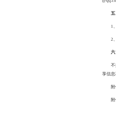
@qq.c
五
1
2
六
不
享信息
附
附