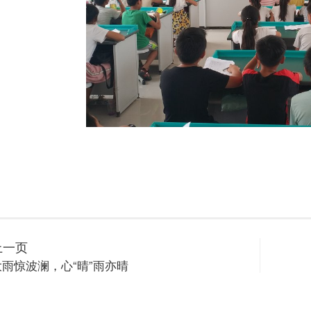
上一页
大雨惊波澜，心“晴”雨亦晴