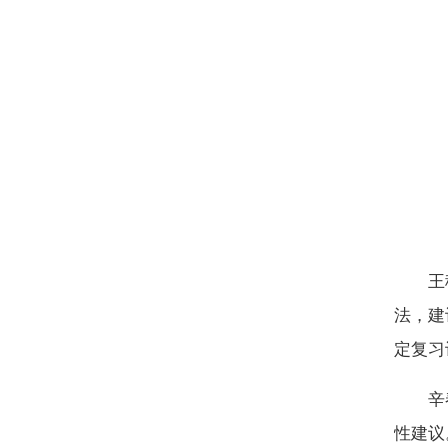
王
法，
建
定复习
辛
性
建议