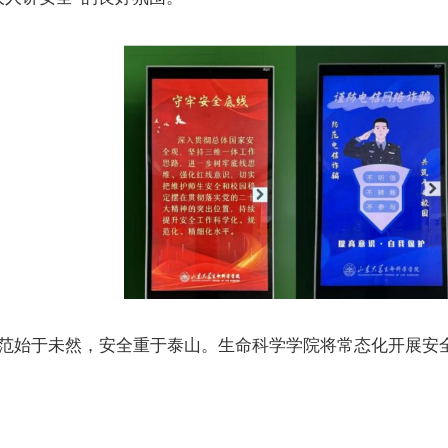
范始于未然，安全重于泰山。
生命
科学
学院将
常态化
开展
安