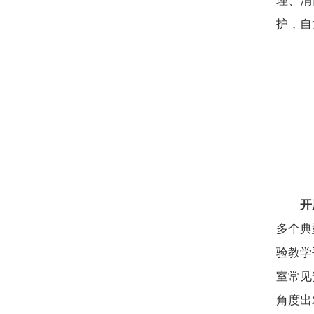
理、消
护，自
开
多个
典
验教学
室常见
角度出