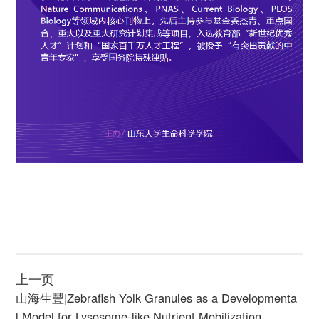
上一页
山海生豐|Zebrafish Yolk Granules as a Developmenta
l Model for Lysosome-like Nutrient Mobilization